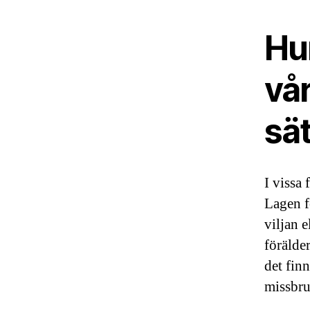
Hu
vå
sä
I vissa
Lagen f
viljan 
förälde
det finn
missbru