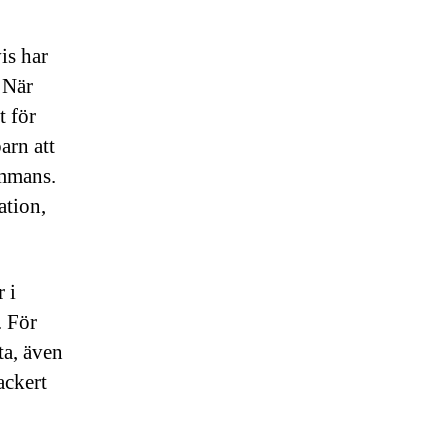
is har
 När
t för
arn att
ammans.
ation,
 i
. För
ta, även
ackert