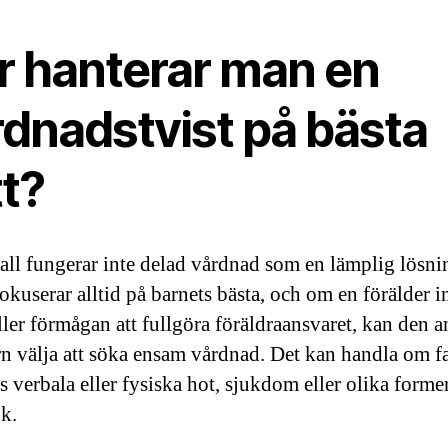
r hanterar man en
rdnadstvist på bästa
tt?
 fall fungerar inte delad vårdnad som en lämplig lösni
okuserar alltid på barnets bästa, och om en förälder i
eller förmågan att fullgöra föräldraansvaret, kan den a
rn välja att söka ensam vårdnad. Det kan handla om fa
s verbala eller fysiska hot, sjukdom eller olika forme
k.