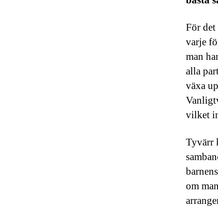
bästa s
För det 
varje f
man har 
alla par
växa up
Vanligtv
vilket i
Tyvärr 
samband
barnens
om man i
arrange