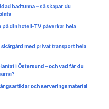
eldad badtunna – så skapar du
plats
 på din hotell-TV påverkar hela
skärgård med privat transport hela
antat i Östersund – och vad får du
garna?
gångsartiklar och serveringsmaterial