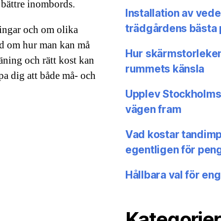
e bättre inombords.
Installation av ved
trädgårdens bästa 
lingar och om olika
råd om hur man kan må
Hur skärmstorleken
äning och rätt kost kan
rummets känsla
älpa dig att både må- och
Upplev Stockholms 
vägen fram
Vad kostar tandimpl
egentligen för pen
Hållbara val för en
Kategorier