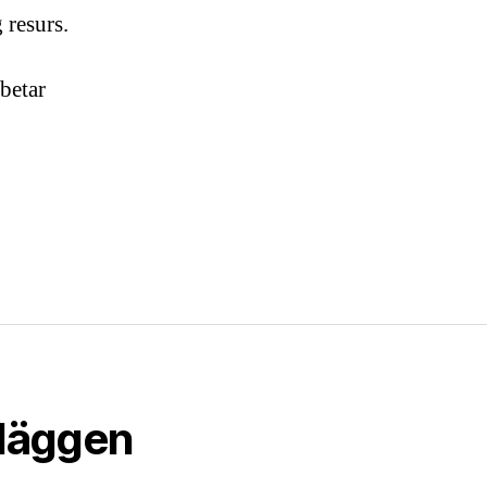
 resurs.
betar
nläggen