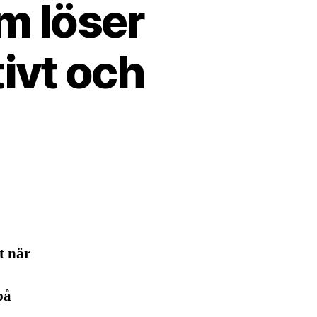
m löser
ivt och
t när
på