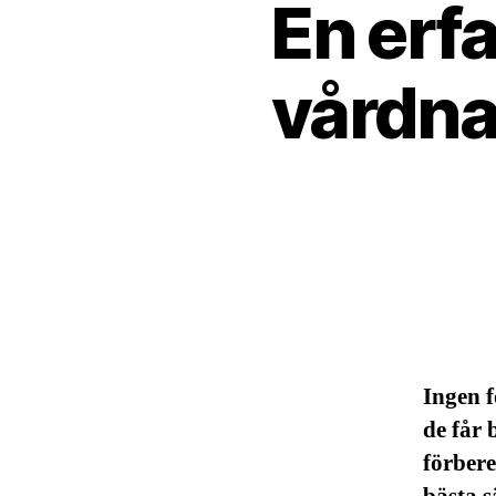
En erf
vårdna
Ingen f
de får 
förbere