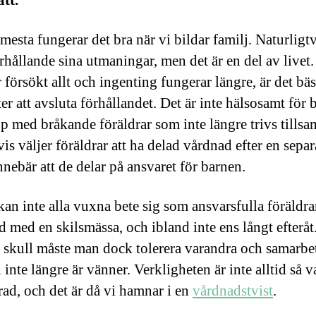
ätt.
mesta fungerar det bra när vi bildar familj. Naturligtv
örhållande sina utmaningar, men det är en del av livet.
försökt allt och ingenting fungerar längre, är det bäs
ter att avsluta förhållandet. Det är inte hälsosamt för b
p med bråkande föräldrar som inte längre trivs tills
is väljer föräldrar att ha delad vårdnad efter en separ
nnebär att de delar på ansvaret för barnen.
kan inte alla vuxna bete sig som ansvarsfulla föräldrar
 med en skilsmässa, och ibland inte ens långt efteråt
 skull måste man dock tolerera varandra och samarbe
nte längre är vänner. Verkligheten är inte alltid så v
rad, och det är då vi hamnar i en
vårdnadstvist
.