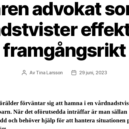
aren advokat so
dstvister effekt
framgångsrikt
Av
Tina Larsson
29 juni, 2023
Inläggsförfattare
Inläggsdatum
örälder förväntar sig att hamna i en vårdnadstvis
barn. När det oförutsedda inträffar är man sällan
dd och behöver hjälp för att hantera situationen 