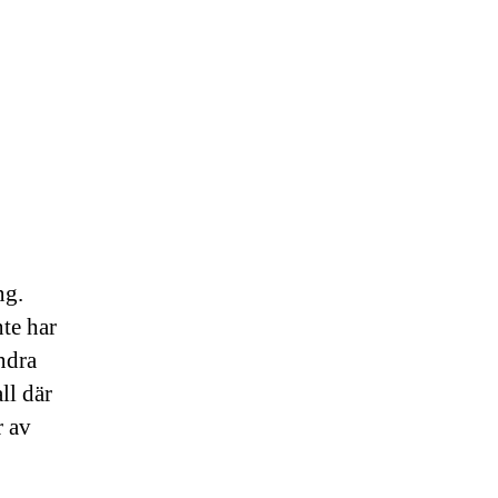
ng.
nte har
ndra
ll där
r av