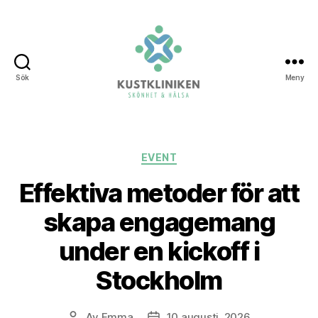
Sök
Meny
Kustkliniken.
Kategorier
EVENT
Effektiva metoder för att
skapa engagemang
under en kickoff i
Stockholm
Av
Emma
10 augusti, 2026
Inläggsförfattare
Inläggsdatum