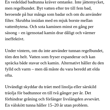
En vedeldad badtunna kräver omtanke. Inte jättemycket,
men regelbundet. Byt vatten efter tre till fem bad,
beroende på hur många som badar och om du använder
filter. Skrubba insidan med en mjuk borste mellan
vattenbytena. Och sota kaminen minst en gång per
säsong – en igensotad kamin drar dåligt och värmer
ineffektivt.
Under vintern, om du inte använder tunnan regelbundet,
töm den helt. Vatten som fryser expanderar och kan
spräcka både stavar och kamin. Alternativt håller du den
fylld och varm – men då måste du vara beredd att elda
ofta.
Utvändigt skyddar du träet med linolja eller särskild
träolja för badtunnor en till två gånger per år. Det
förhindrar gråning och förlänger livslängden avsevärt.
En välskött tunna håller 15–20 år utan problem.