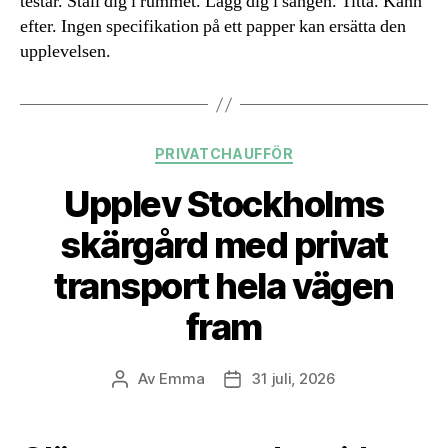
testar. Ställ dig i rummet. Lägg dig i sängen. Titta. Känn
efter. Ingen specifikation på ett papper kan ersätta den
upplevelsen.
Kategorier
PRIVATCHAUFFÖR
Upplev Stockholms
skärgård med privat
transport hela vägen
fram
Av
Emma
31 juli, 2026
Inläggsförfattare
Inläggsdatum