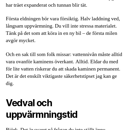
har träet expanderat och tunnan blir tät.
Första eldningen bör vara försiktig. Halv laddning ved,
långsam uppvärmning. Du vill inte stressa materialet.
Tänk på det som att köra in en ny bil – de första milen
avgör mycket.
Och en sak till som folk missar: vattennivån måste alltid
vara ovanför kaminens överkant. Alltid. Eldar du med
för lite vatten riskerar du att skada kaminen permanent.
Det är det enskilt viktigaste säkerhetstipset jag kan ge
dig.
Vedval och
uppvärmningstid
Björk. Det är svaret på frågan du inte ställt ännu.