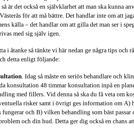
a så är det också en självklarhet att man ska kunna an
i Västerås för att må bättre. Det handlar inte om att jag
ns källa – det handlar om att gilla det man ser i spe
trivas med sig själv igen.
ta i åtanke så tänkte vi här nedan ge några tips och r
och detta enligt följande:
ultation
. Idag så måste en seriös behandlare och kli
da konsultation 48 timmar konsultation inpå en plan
dling med fillers. Vid denna så ska du få veta om ko
entuella risker samt i övrigt ges information om A) 
rs fungerar och B) vilken behandling som bäst passar 
problem och din hud. Detta ger dig också en chans at