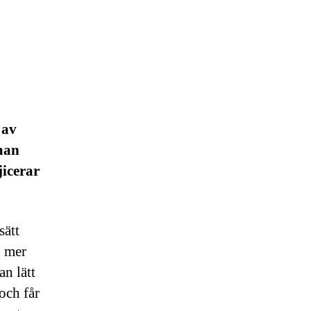
 av
man
jicerar
sätt
n mer
n lätt
och får