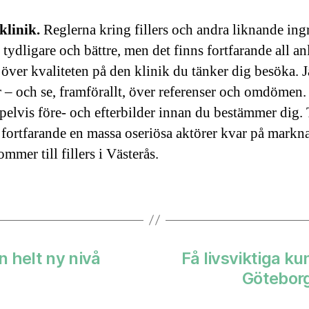
klinik.
Reglerna kring fillers och andra liknande ing
t tydligare och bättre, men det finns fortfarande all a
e över kvaliteten på den klinik du tänker dig besöka. 
r – och se, framförallt, över referenser och omdömen.
elvis före- och efterbilder innan du bestämmer dig.
 fortfarande en massa oseriösa aktörer kvar på markn
ommer till fillers i Västerås.
n helt ny nivå
Få livsviktiga k
Göteborg 