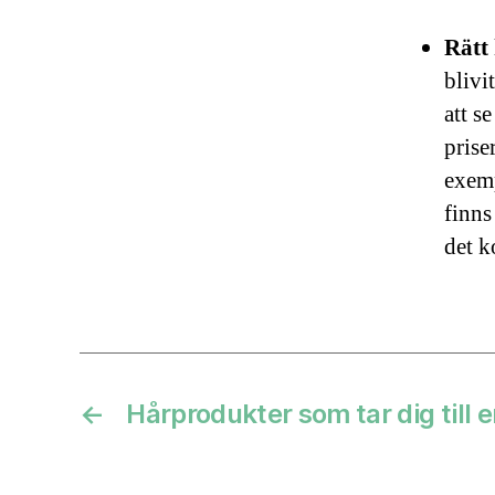
Rätt 
blivi
att s
prise
exemp
finns
det k
←
Hårprodukter som tar dig till e