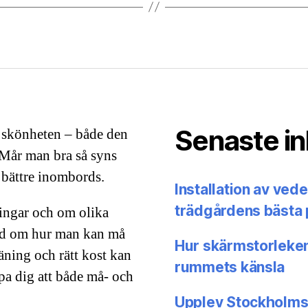
Senaste i
 skönheten – både den
. Mår man bra så syns
e bättre inombords.
Installation av ved
trädgårdens bästa 
lingar och om olika
råd om hur man kan må
Hur skärmstorleken
äning och rätt kost kan
rummets känsla
älpa dig att både må- och
Upplev Stockholms 