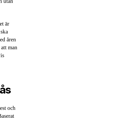
n utan
et är
 ska
med åren
 att man
is
erås
gest och
Baserat