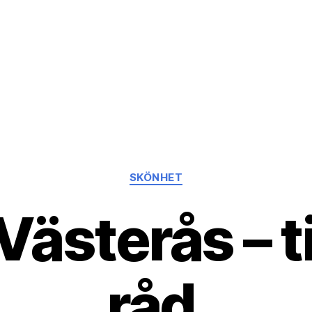
Kategorier
SKÖNHET
 Västerås – 
råd