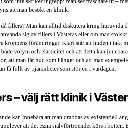
kt som inte skriker ingrepp: man ser fräschare ut – me
 syns att man besökt en klinik.
då fillers? Man kan alltid diskutera kring huruvida d
 använda sig av fillers i Västerås eller om man stoiskt
ra kroppens förändringar. Klart står att huden i takt 
r både volym och elasticitet och att detta kan innebära
kor, att man får hud som hänger och att man exempelv
an få fullt av ojämnheter som stör en i vardagen.
ers – välj rätt klinik i Väst
rande kan innebära att man drabbas av existentiell ån
upplever att det egna självförtroendet körs i botten. 