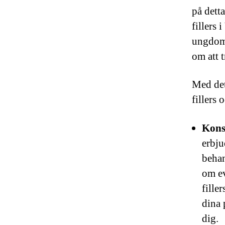
på dett
fillers 
ungdome
om att 
Med det
fillers 
Kons
erbju
behan
om ev
fille
dina 
dig.