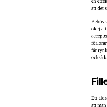
en effe
att det
Behövs 
okej att
accepte
förlora
får ryn
också k
Fill
Ett åld
att man 