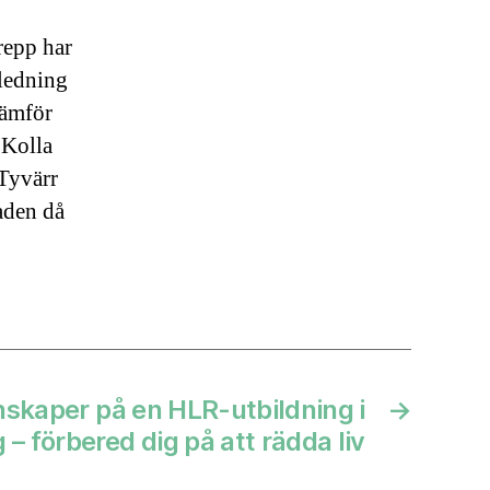
repp har
nledning
Jämför
 Kolla
 Tyvärr
aden då
unskaper på en HLR-utbildning i
→
– förbered dig på att rädda liv