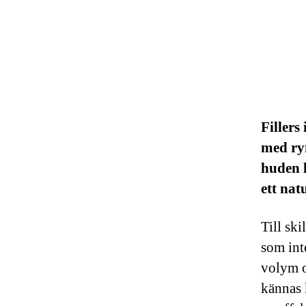
Fillers
med ryn
huden l
ett nat
Till ski
som int
volym o
kännas 