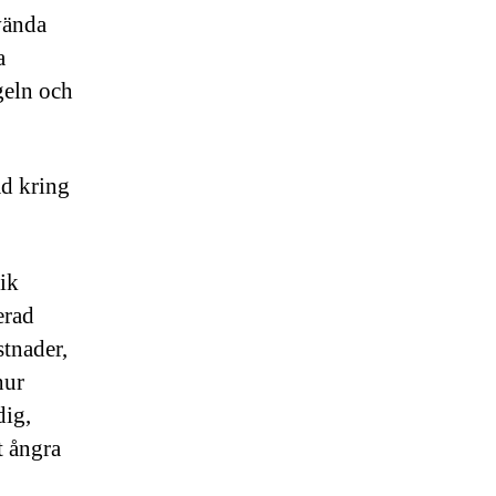
vända
a
geln och
åd kring
nik
erad
stnader,
hur
dig,
t ångra