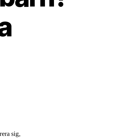
a
era sig,