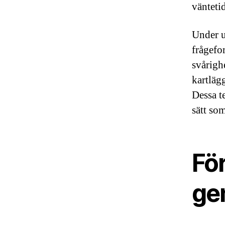
vänteti
Under u
frågefo
svårigh
kartläg
Dessa t
sätt so
Fö
ge