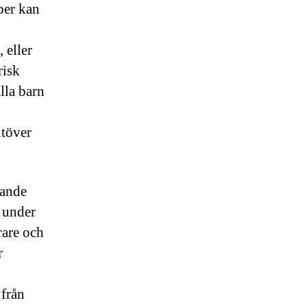
per kan
 eller
risk
lla barn
utöver
mande
a under
rare och
r
 från