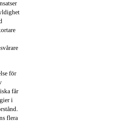
nsatser
yldighet
d
ortare
 svårare
lse för
v
iska får
gier i
rstånd.
ns flera