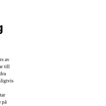
g
rs av
r till
ndra
ligtvis
tar
e på