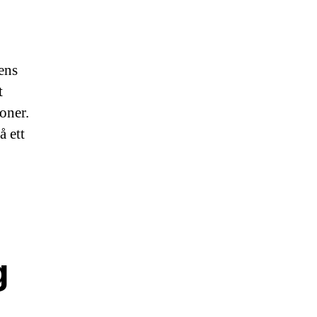
ens
t
oner.
å ett
g