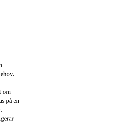
n
behov.
et om
as på en
.
ngerar