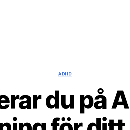
Kategorier
ADHD
erar du på 
ning för ditt