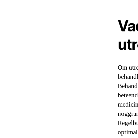
Va
ut
Om utre
behandl
Behandl
beteend
medicin
noggran
Regelbu
optimal