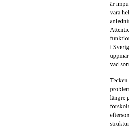
är impu
vara he
anledni
Attenti
funktio
i Sveri
uppmärk
vad som
Tecken 
problem 
längre 
förskol
efterso
struktur