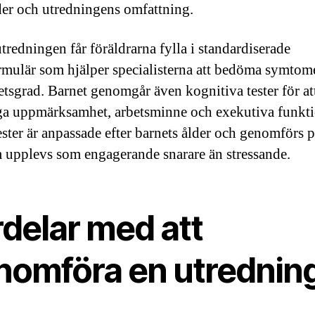
der och utredningens omfattning.
tredningen får föräldrarna fylla i standardiserade
rmulär som hjälper specialisterna att bedöma symtom
etsgrad. Barnet genomgår även kognitiva tester för at
ga uppmärksamhet, arbetsminne och exekutiva funkti
ester är anpassade efter barnets ålder och genomförs p
m upplevs som engagerande snarare än stressande.
rdelar med att
nomföra en utrednin