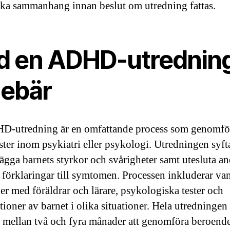
lika sammanhang innan beslut om utredning fattas.
d en ADHD-utrednin
nebär
-utredning är en omfattande process som genomfö
ster inom psykiatri eller psykologi. Utredningen syfta
tlägga barnets styrkor och svårigheter samt utesluta a
 förklaringar till symtomen. Processen inkluderar van
uer med föräldrar och lärare, psykologiska tester och
ioner av barnet i olika situationer. Hela utredningen 
 mellan två och fyra månader att genomföra beroend