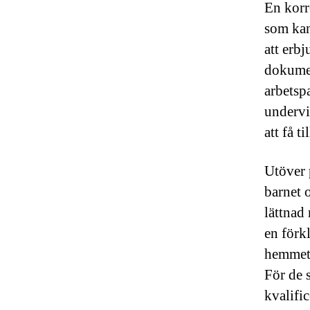
En korr
som kan
att erbj
dokumen
arbetspa
undervi
att få t
Utöver 
barnet 
lättnad
en förkl
hemmet 
För de
kvalifi