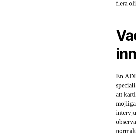
flera o
Va
in
En ADHD
speciali
att kar
möjliga
intervj
observat
normalt