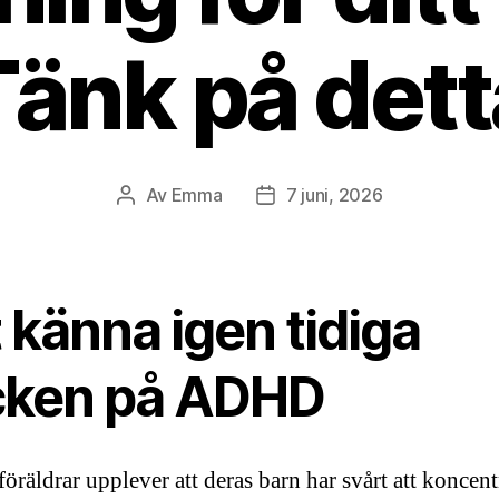
Tänk på dett
Av
Emma
7 juni, 2026
Inläggsförfattare
Inläggsdatum
 känna igen tidiga
cken på ADHD
öräldrar upplever att deras barn har svårt att koncentr