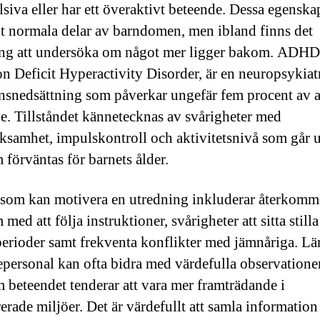
lsiva eller har ett överaktivt beteende. Dessa egenska
lt normala delar av barndomen, men ibland finns det
ng att undersöka om något mer ligger bakom. ADHD,
on Deficit Hyperactivity Disorder, är en neuropsykiat
nsnedsättning som påverkar ungefär fem procent av a
ge. Tillståndet kännetecknas av svårigheter med
samhet, impulskontroll och aktivitetsnivå som går 
 förväntas för barnets ålder.
som kan motivera en utredning inkluderar återkom
med att följa instruktioner, svårigheter att sitta still
perioder samt frekventa konflikter med jämnåriga. Lä
epersonal kan ofta bidra med värdefulla observatione
m beteendet tenderar att vara mer framträdande i
erade miljöer. Det är värdefullt att samla information