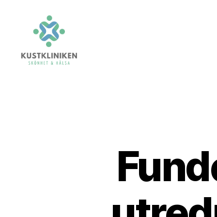
Kustkliniken.se
Fund
utred