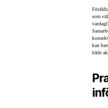
Föräldra
som väl
vardagl
Samarbe
konsekv
kan bar
både ak
Pr
inf