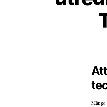
Att
te
Många f