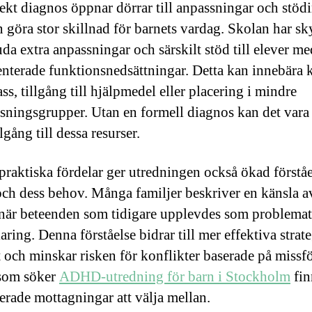
ekt diagnos öppnar dörrar till anpassningar och stödi
 göra stor skillnad för barnets vardag. Skolan har sk
uda extra anpassningar och särskilt stöd till elever me
terade funktionsnedsättningar. Detta kan innebära k
ss, tillgång till hjälpmedel eller placering i mindre
sningsgrupper. Utan en formell diagnos kan det vara
illgång till dessa resurser.
praktiska fördelar ger utredningen också ökad förståe
och dess behov. Många familjer beskriver en känsla a
 när beteenden som tidigare upplevdes som problemat
aring. Denna förståelse bidrar till mer effektiva strate
och minskar risken för konflikter baserade på missfö
 som söker
ADHD-utredning för barn i Stockholm
fin
cerade mottagningar att välja mellan.