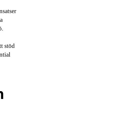
nsatser
ra
ö.
tt stöd
ntial
n